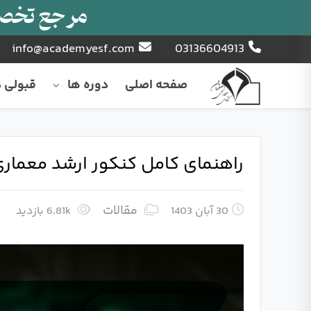
info@academyesf.com
03136604913
صفحه اصلی
دوره ها
قبولی د
راهنمای کامل کنکور ارشد معمار
مقالات
30 آبان 1403
6.81k بازدید