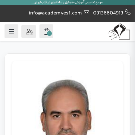
info@academyesf.com
03136604913
0