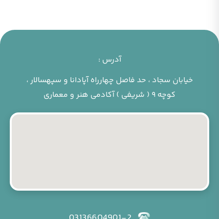
آدرس :
خیابان سجاد ، حد فاصل چهارراه آپادانا و سپهسالار ،
کوچه ۹ ( شریفی ) آکادمی هنر و معماری
03136604901-2